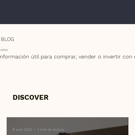
BLOG
IARIO
nformación útil para comprar, vender o invertir con é
DISCOVER
31 ene 2025
1 min de lectura